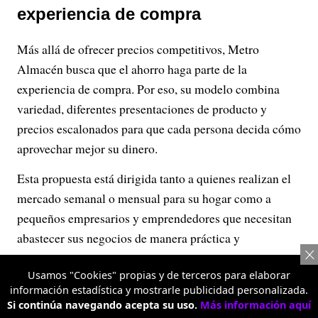
experiencia de compra
Más allá de ofrecer precios competitivos, Metro
Almacén busca que el ahorro haga parte de la
experiencia de compra. Por eso, su modelo combina
variedad, diferentes presentaciones de producto y
precios escalonados para que cada persona decida cómo
aprovechar mejor su dinero.
Esta propuesta está dirigida tanto a quienes realizan el
mercado semanal o mensual para su hogar como a
pequeños empresarios y emprendedores que necesitan
abastecer sus negocios de manera práctica y
conveniente.
Usamos "Cookies" propias y de terceros para elaborar
Actualmente, Metro Almacén ya cuenta con
información estadística y mostrarle publicidad personalizada.
Si continúa navegando acepta su uso.
Más información aquí
supermercados en Bogotá, con sedes en Bosa, Fontibón,