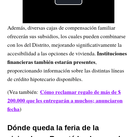
P
l
Además, diversas cajas de compensación familiar
a
ofrecerán sus subsidios, los cuales pueden combinarse
y
con los del Distrito, mejorando significativamente la
Instituciones
accesibilidad a las opciones de vivienda.
V
financieras también estarán presentes
,
proporcionando información sobre las distintas líneas
i
de crédito hipotecario disponibles.
d
Cómo reclamar regalo de más de $
(Vea también:
e
200.000 que les entregarán a muchos; anunciaron
fecha
)
o
Dónde queda la feria de la