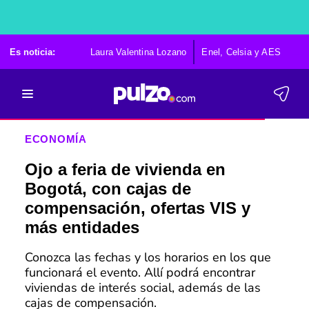
Es noticia:
Laura Valentina Lozano
Enel, Celsia y AES
Po
ECONOMÍA
Ojo a feria de vivienda en
Bogotá, con cajas de
compensación, ofertas VIS y
más entidades
Conozca las fechas y los horarios en los que
funcionará el evento. Allí podrá encontrar
viviendas de interés social, además de las
cajas de compensación.