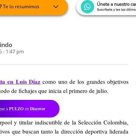
Únete a nuestro c
?
Te lo resumimos
Suscríbete y lee las últim
lindo
 - 1:47 pm
ta en Luis Díaz
como uno de los grandes objetivos
iodo de fichajes que inicia el primero de julio.
PULZO
Discover
gue a
en
erpool y titular indiscutible de la Selección Colombia,
ivos que buscan tanto la dirección deportiva liderada