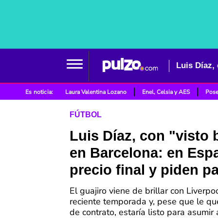
Es noticia:
Laura Valentina Lozano
Enel, Celsia y AES
Pose
FÚTBOL
Luis Díaz, con "visto
en Barcelona: en Esp
precio final y piden p
El guajiro viene de brillar con Liverpo
reciente temporada y, pese que le q
de contrato, estaría listo para asumir