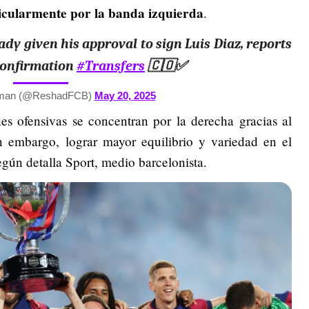
ticularmente por la banda izquierda
.
dy given his approval to sign Luis Diaz, reports
 confirmation
#Transfers
🇨🇴✅
man (@ReshadFCB)
May 20, 2025
es ofensivas se concentran por la derecha gracias al
embargo, lograr mayor equilibrio y variedad en el
según detalla Sport, medio barcelonista.