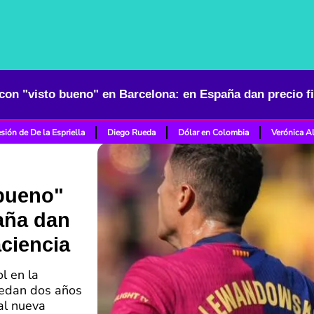
sión de De la Espriella
Diego Rueda
Dólar en Colombia
Verónica A
 bueno"
aña dan
aciencia
ol en la
uedan dos años
 al nueva