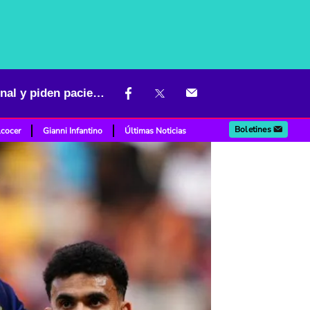
Luis Díaz, con "visto bueno" en Barcelona: en España dan precio final y piden paciencia
Boletines
lcocer
Gianni Infantino
Últimas Noticias