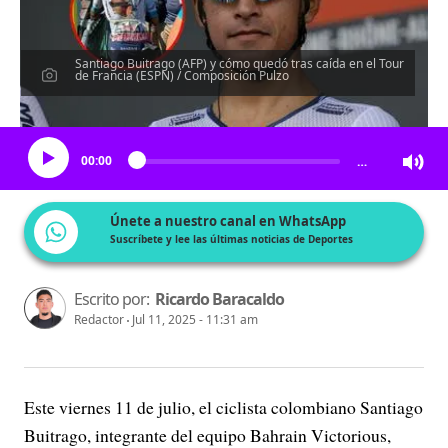
Santiago Buitrago (AFP) y cómo quedó tras caída en el Tour
de Francia (ESPN) / Composición Pulzo
Escucha el artículo
00:00
…
Únete a nuestro canal en WhatsApp
Suscríbete y lee las últimas noticias de Deportes
Escrito por:
Ricardo Baracaldo
Redactor
Jul 11, 2025 - 11:31 am
Este viernes 11 de julio, el ciclista colombiano Santiago
Buitrago, integrante del equipo Bahrain Victorious,