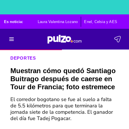
Es noticia:
Laura Valentina Lozano
Enel, Celsia y AES
Po
DEPORTES
Muestran cómo quedó Santiago
Buitrago después de caerse en
Tour de Francia; foto estremece
El corredor bogotano se fue al suelo a falta
de 5.5 kilómetros para que terminara la
jornada siete de la competencia. El ganador
del día fue Tadej Pogacar.