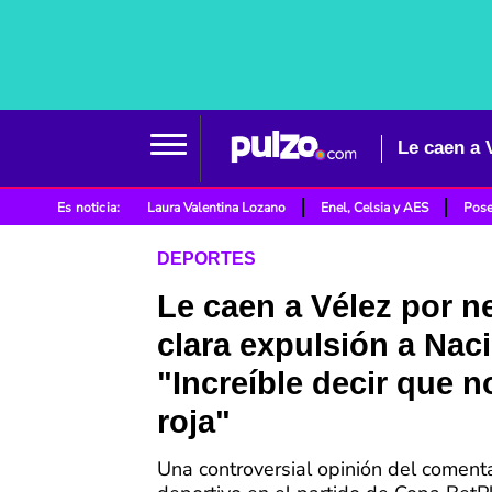
Le caen a 
Es noticia:
Laura Valentina Lozano
Enel, Celsia y AES
Pose
DEPORTES
Le caen a Vélez por n
clara expulsión a Naci
"Increíble decir que n
roja"
Una controversial opinión del comenta