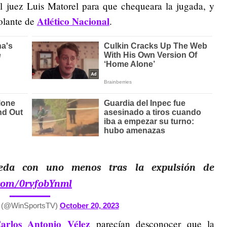
l juez Luis Matorel para que chequeara la jugada, y
Atlético Nacional
olante de
.
da con uno menos tras la expulsión de
r.com/0rvfobYnml
V (@WinSportsTV)
October 20, 2023
arlos Antonio Vélez
parecían desconocer que la