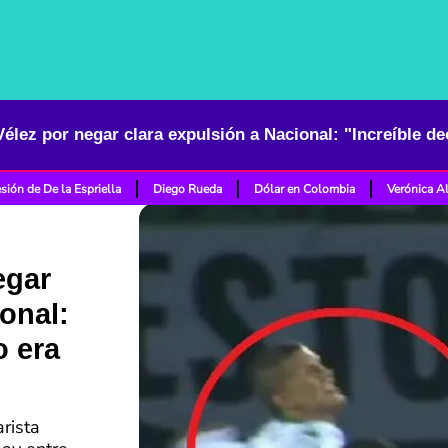
Vélez por negar clara expulsión a Nacional: "Increíble de
sión de De la Espriella
Diego Rueda
Dólar en Colombia
Verónica A
egar
onal:
o era
rista