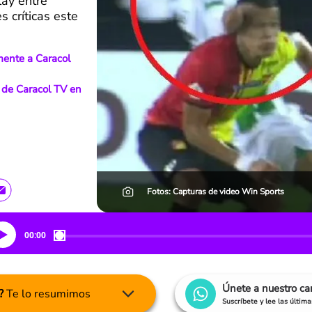
lay entre
s críticas este
mente a Caracol
" de Caracol TV en
Fotos: Capturas de video Win Sports
00:00
Únete a nuestro c
?
Te lo resumimos
Suscríbete y lee las últim