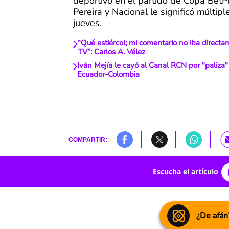
deportivo en el partido de Copa BetP
Pereira y Nacional le significó múltiple
jueves.
“Qué estiércol; mi comentario no iba directa
TV”: Carlos A. Vélez
Iván Mejía le cayó al Canal RCN por "paliza
Ecuador-Colombia
COMPARTIR:
Escucha el artículo
¿De afán