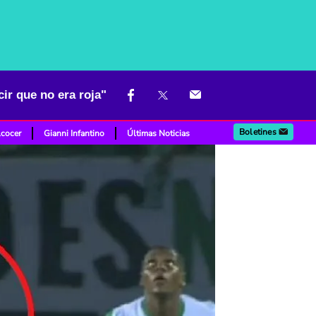
cir que no era roja"
Boletines
lcocer
Gianni Infantino
Últimas Noticias