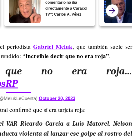
comentario no iba
directamente a Caracol
TV”: Carlos A. Vélez
Gabriel Meluk
el periodista
, que también suele ser
Increíble decir que no era roja”
prendido: “
.
ir que no era roja…
psRP
 (@MelukLeCuenta)
October 20, 2023
al confirmó que sí era tarjeta roja:
l VAR Ricardo García a Luis Matorel. Nelson
ducta violenta al lanzar ese golpe al rostro del