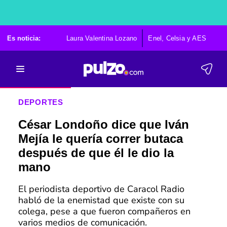
Es noticia:
Laura Valentina Lozano
Enel, Celsia y AES
Po
DEPORTES
César Londoño dice que Iván
Mejía le quería correr butaca
después de que él le dio la
mano
El periodista deportivo de Caracol Radio
habló de la enemistad que existe con su
colega, pese a que fueron compañeros en
varios medios de comunicación.