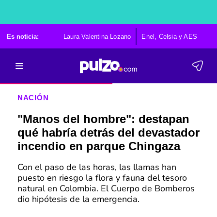
Es noticia:
Laura Valentina Lozano
Enel, Celsia y AES
Po
NACIÓN
"Manos del hombre": destapan
qué habría detrás del devastador
incendio en parque Chingaza
Con el paso de las horas, las llamas han
puesto en riesgo la flora y fauna del tesoro
natural en Colombia. El Cuerpo de Bomberos
dio hipótesis de la emergencia.