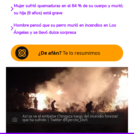
Mujer sufrió quemaduras en el 84 % de su cuerpo y murió;
su hija (9 años) está grave
Hombre pensó que su perro murió en incendios en Los
Ángeles y se llevó dulce sorpresa
¿De afán?
Te lo resumimos
Así se ve el embalse Chingaza luego del incendio forestal
que ha sufrido | Twitter @Ejercito_Div5
Escucha el artículo