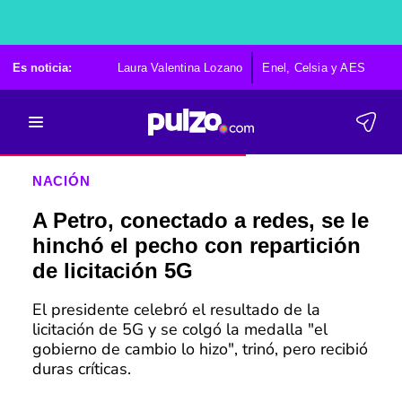
Es noticia:
Laura Valentina Lozano
Enel, Celsia y AES
Po
NACIÓN
A Petro, conectado a redes, se le
hinchó el pecho con repartición
de licitación 5G
El presidente celebró el resultado de la
licitación de 5G y se colgó la medalla "el
gobierno de cambio lo hizo", trinó, pero recibió
duras críticas.