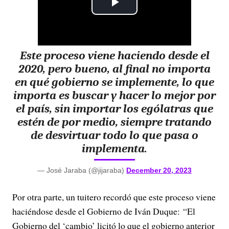
P
l
Este proceso viene haciendo desde el
a
2020, pero bueno, al final no importa
y
en qué gobierno se implemente, lo que
importa es buscar y hacer lo mejor por
V
el país, sin importar los ególatras que
estén de por medio, siempre tratando
i
de desvirtuar todo lo que pasa o
implementa.
d
— José Jaraba (@jijaraba)
December 20, 2023
e
o
Por otra parte, un tuitero recordó que este proceso viene
haciéndose desde el Gobierno de Iván Duque: “El
Gobierno del ‘cambio’ licitó lo que el gobierno anterior