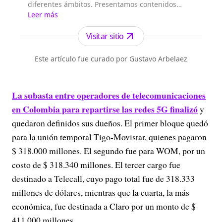
diferentes ámbitos. Presentamos contenidos
relevantes en el mundo digital, que acaparan la
Leer más
atención de miles de usuarios en diferentes
plataformas.
Visitar sitio
Este artículo fue curado por Gustavo Arbelaez
La subasta entre operadores de telecomunicaciones
en Colombia para repartirse las redes 5G finalizó
y
quedaron definidos sus dueños. El primer bloque quedó
para la unión temporal Tigo-Movistar, quienes pagaron
$ 318.000 millones. El segundo fue para WOM, por un
costo de $ 318.340 millones. El tercer cargo fue
destinado a Telecall, cuyo pago total fue de 318.333
millones de dólares, mientras que la cuarta, la más
económica, fue destinada a Claro por un monto de $
411.000 millones.