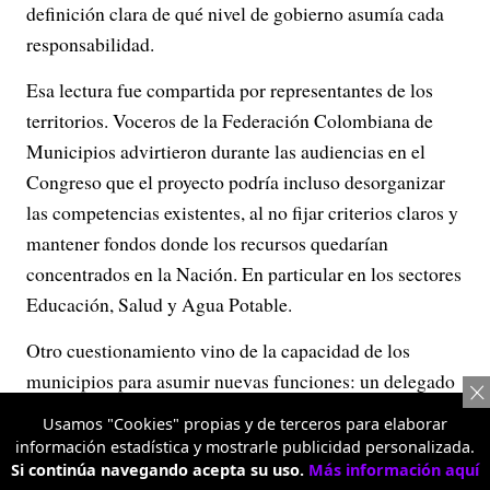
definición clara de qué nivel de gobierno asumía cada
responsabilidad.
Esa lectura fue compartida por representantes de los
territorios. Voceros de la Federación Colombiana de
Municipios advirtieron durante las audiencias en el
Congreso que el proyecto podría incluso desorganizar
las competencias existentes, al no fijar criterios claros y
mantener fondos donde los recursos quedarían
concentrados en la Nación. En particular en los sectores
Educación, Salud y Agua Potable.
Otro cuestionamiento vino de la capacidad de los
municipios para asumir nuevas funciones: un delegado
de Fedemunicipios alertó que más de 400 municipios
Usamos "Cookies" propias y de terceros para elaborar
no cuentan con la capacidad institucional ni financiera
información estadística y mostrarle publicidad personalizada.
Si continúa navegando acepta su uso.
Más información aquí
para hacerse cargo de las competencias que el proyecto