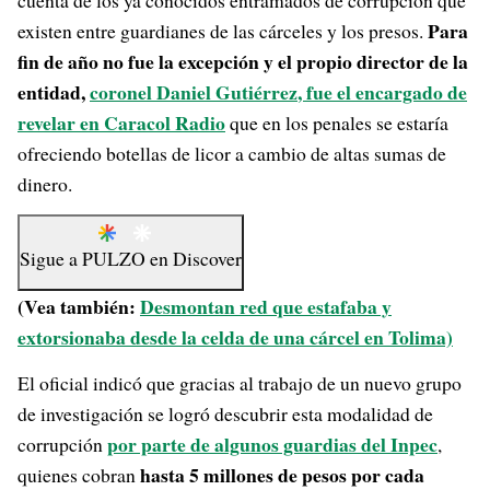
cuenta de los ya conocidos entramados de corrupción que
Para
existen entre guardianes de las cárceles y los presos.
fin de año no fue la excepción y el propio director de la
entidad,
coronel Daniel Gutiérrez
,
fue el encargado de
revelar en Caracol Radio
que en los penales se estaría
ofreciendo botellas de licor a cambio de altas sumas de
dinero.
Sigue a
PULZO
en
Discover
(Vea también:
Desmontan red que estafaba y
extorsionaba desde la celda de una cárcel en Tolima)
El oficial indicó que gracias al trabajo de un nuevo grupo
de investigación se logró descubrir esta modalidad de
por parte de algunos guardias del Inpec
corrupción
,
hasta 5 millones de pesos por cada
quienes cobran