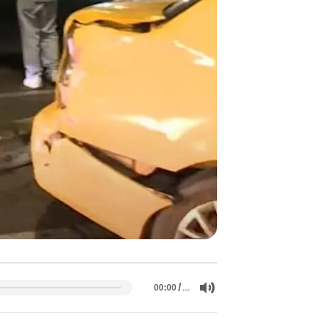
/
…
00:00