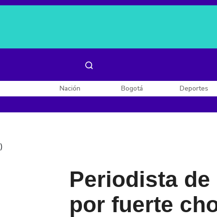
Es noticia:
Laura Valentina Lozano
Enel, Celsia y AES
Nación
Bogotá
Deportes
)
Periodista de
por fuerte ch