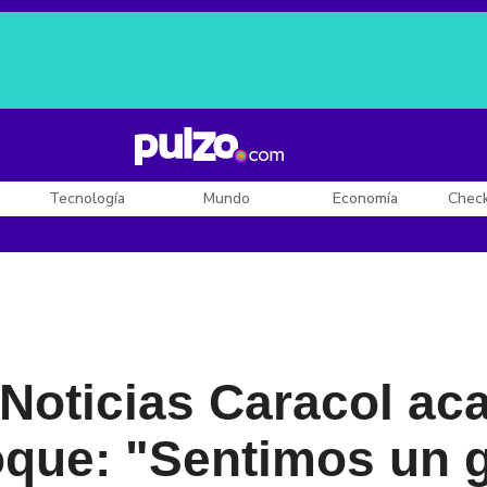
Posesión de De la Espriella
Diego Rueda
Dólar en Colombia
Tecnología
Mundo
Economía
Chec
 Noticias Caracol ac
oque: "Sentimos un 