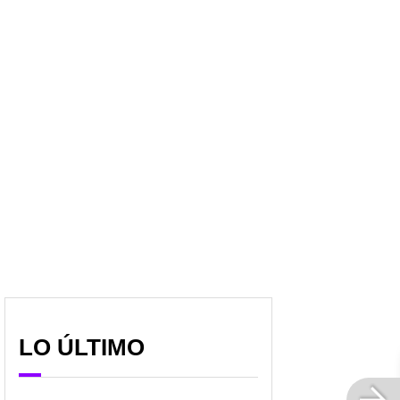
Érika Zapata, de Noticias
Alejandra Giraldo, de
Caracol, se abrió con
Noticias Caracol, saca
mensaje para su familia;
las 'garras' con negocio
"pido perdón"
fuera del periodismo
LO ÚLTIMO