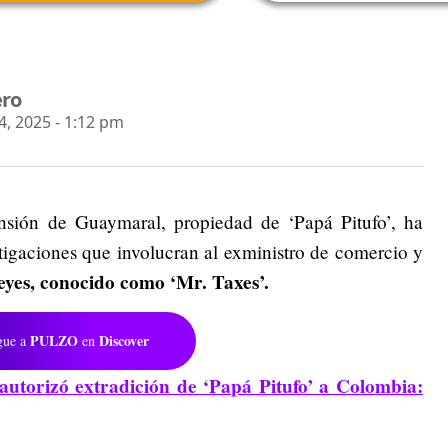
ero
 2025 - 1:12 pm
nsión de Guaymaral, propiedad de ‘Papá Pitufo’, ha
stigaciones que involucran al exministro de comercio y
eyes, conocido como ‘Mr. Taxes’.
PULZO
Discover
gue a
en
autorizó extradición de ‘Papá Pitufo’ a Colombia: