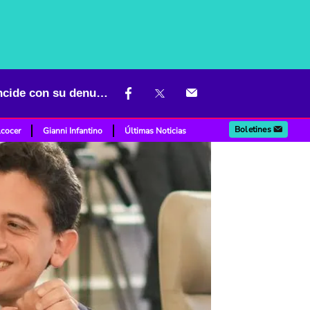
Sonríe 'Mr. Taxes' porque hallazgo en mansión de 'Papá Pitufo' coincide con su denuncia
Boletines
lcocer
Gianni Infantino
Últimas Noticias