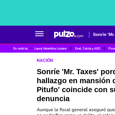
Es noticia:
Laura Valentina Lozano
Enel, Celsia y AES
Pose
NACIÓN
Sonríe 'Mr. Taxes' po
hallazgo en mansión 
Pitufo' coincide con s
denuncia
Aunque la fiscal general aseguró qu