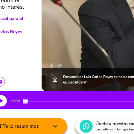
 entre el
o interés.
cial para el
Carlos Reyes
Denuncia de Luis Carlos Reyes coincide con
@luiscarlosreh
00:00
Únete a nuestro c
?
Te lo resumimos
Las noticias más important