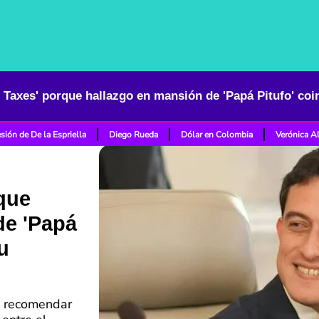
sión de De la Espriella
Diego Rueda
Dólar en Colombia
Verónica A
rque
de 'Papá
u
e recomendar