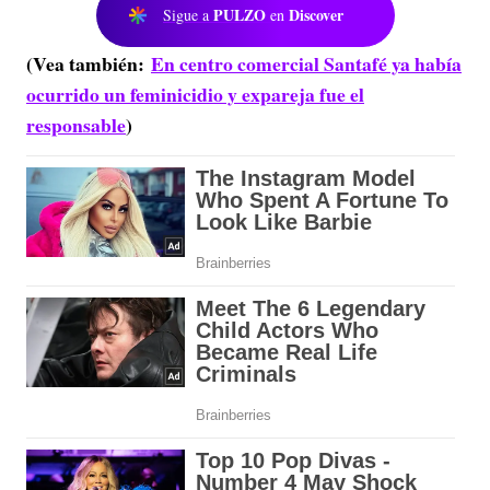
PULZO
Discover
Sigue a
en
(Vea también:
En centro comercial Santafé ya había
ocurrido un feminicidio y expareja fue el
responsable
)