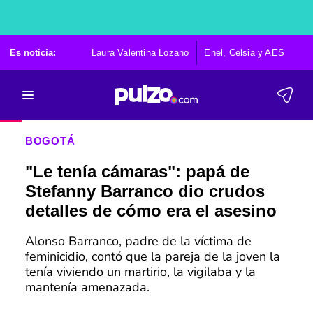
Es noticia:
Laura Valentina Lozano
Enel, Celsia y AES
Po
BOGOTÁ
"Le tenía cámaras": papá de
Stefanny Barranco dio crudos
detalles de cómo era el asesino
Alonso Barranco, padre de la víctima de
feminicidio, contó que la pareja de la joven la
tenía viviendo un martirio, la vigilaba y la
mantenía amenazada.