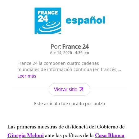
Por:
France 24
Abr 14, 2026 - 4:36 pm
France 24 la componen cuatro cadenas
mundiales de información continua (en francés,
árabe, inglés y español), que emiten las 24/7 en
Leer más
355 millones de hogares en los 5 continentes.
France 24 cuenta con 61,2 millones de
Visitar sitio
telespectadores semanales (medición realizada
en 67 países de los 183 en los que se emite al
Este artículo fue curado por pulzo
menos una de las cadenas) y es el primer ca...
Las primeras muestras de disidencia del Gobierno de
Giorgia Meloni
Casa Blanca
ante las políticas de la