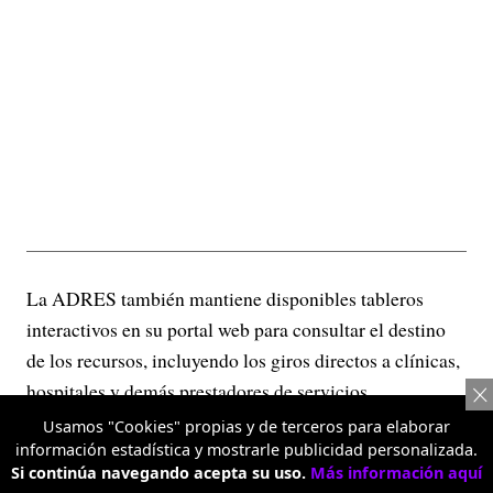
La ADRES también mantiene disponibles tableros
interactivos en su portal web para consultar el destino
de los recursos, incluyendo los giros directos a clínicas,
hospitales y demás prestadores de servicios.
Usamos "Cookies" propias y de terceros para elaborar
TEMAS RELACIONADOS:
información estadística y mostrarle publicidad personalizada.
Si continúa navegando acepta su uso.
Más información aquí
ECONOMÍA
INSTITUTO NACIONAL DE SALUD