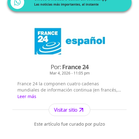
Las noticias más importantes, al instante
Por:
France 24
Mar 4, 2026 - 11:05 pm
France 24 la componen cuatro cadenas
mundiales de información continua (en francés,
árabe, inglés y español), que emiten las 24/7 en
Leer más
355 millones de hogares en los 5 continentes.
France 24 cuenta con 61,2 millones de
Visitar sitio
telespectadores semanales (medición realizada
en 67 países de los 183 en los que se emite al
Este artículo fue curado por pulzo
menos una de las cadenas) y es el primer ca...