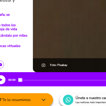
sistir y
afa; se
 todos los
hoja de vida
cándalo por miles
cas virtuales
Foto: Pixabay
00:00
Únete a nuestro c
?
Te lo resumimos
Las noticias más important