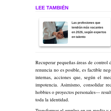
LEE TAMBIÉN
Las profesiones que
tendrán más vacantes
en 2026, según expertos
en talento
Recuperar pequeñas áreas de control de
renuncia no es posible, es factible ne
internas, acciones que, según el me
impotencia. Asimismo, consolidar re
hobbies o proyectos personales— result
toda la identidad.
Transformar el empleo en un medio y no