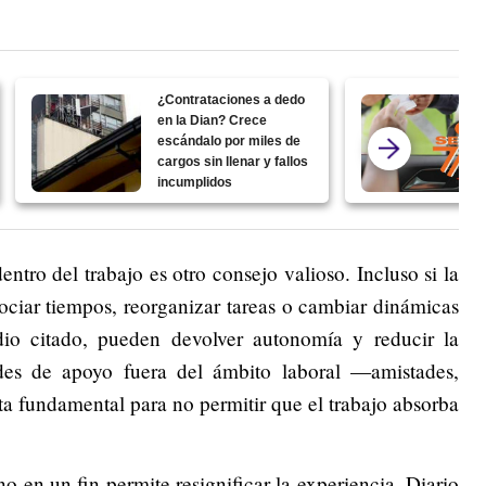
¿Contrataciones a dedo
en la Dian? Crece
escándalo por miles de
cargos sin llenar y fallos
incumplidos
ntro del trabajo es otro consejo valioso. Incluso si la
gociar tiempos, reorganizar tareas o cambiar dinámicas
dio citado, pueden devolver autonomía y reducir la
des de apoyo fuera del ámbito laboral —amistades,
a fundamental para no permitir que el trabajo absorba
 en un fin permite resignificar la experiencia. Diario