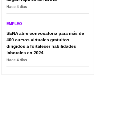
Hace 4 días
EMPLEO
¡Convocatoria SENA
Regiotram de Occidente
SENA abre convocatoria para más de
2026! Más de 30.000
abrió más de 530
400 cursos virtuales gratuitos
becas virtuales para
empleos: así puede
técnicos y tecnólogos en
dirigidos a fortalecer habilidades
tomar ese tren de
todo el país
buenos sueldos
laborales en 2024
Hace 4 días