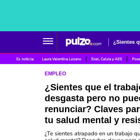
Es noticia:
Laura Valentina Lozano
Enel, Celsia y AES
Pose
EMPLEO
¿Sientes que el trabaj
desgasta pero no pu
renunciar? Claves par
tu salud mental y resis
¿Te sientes atrapado en un trabajo q