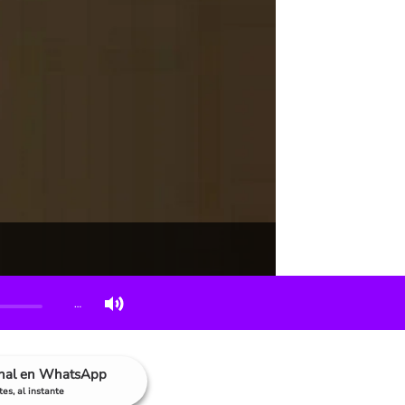
…
anal en WhatsApp
es, al instante