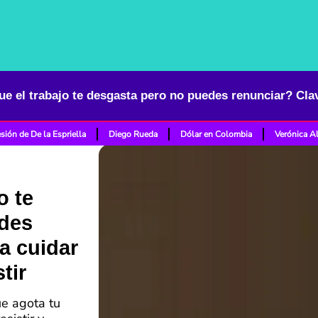
sión de De la Espriella
Diego Rueda
Dólar en Colombia
Verónica A
o te
edes
a cuidar
tir
ue agota tu