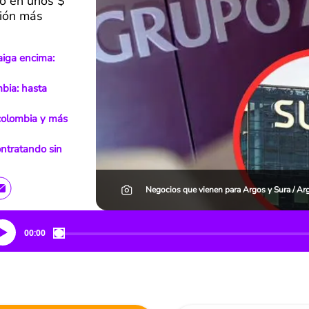
o en unos $
ción más
aiga encima:
bia: hasta
colombia y más
ntratando sin
Negocios que vienen para Argos y Sura / Arg
00:00