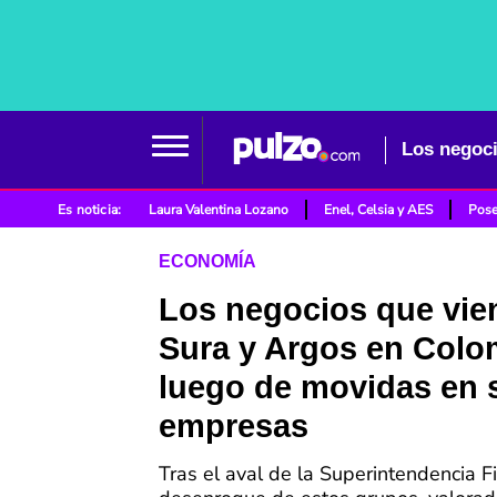
Es noticia:
Laura Valentina Lozano
Enel, Celsia y AES
Pose
ECONOMÍA
Los negocios que vie
Sura y Argos en Colo
luego de movidas en 
empresas
Tras el aval de la Superintendencia Fi