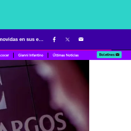
Los negocios que vienen para Sura y Argos en Colombia luego de movidas en sus empresas
Boletines
lcocer
Gianni Infantino
Últimas Noticias