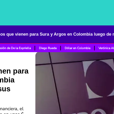
sión de De la Espriella
Diego Rueda
Dólar en Colombia
Verónica A
nen para
mbia
sus
nanciera, el