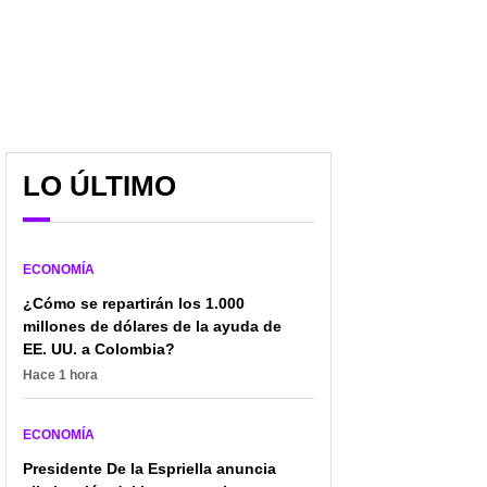
LO ÚLTIMO
ECONOMÍA
¿Cómo se repartirán los 1.000
millones de dólares de la ayuda de
EE. UU. a Colombia?
El secreto que esconde
Confirman si salario de
Hace 1 hora
el helado que venden en
trabajadores será
el D1; lo produce
afectado con nueva
reconocida empresa
reducción de jornada
ECONOMÍA
laboral
Presidente De la Espriella anuncia