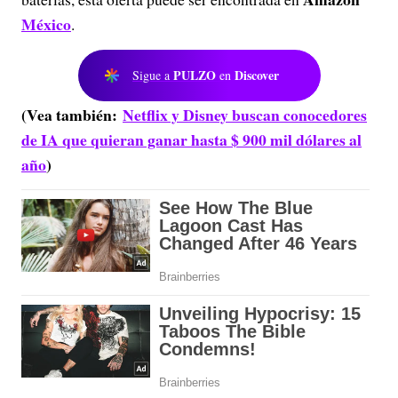
México
.
PULZO
Discover
Sigue a
en
(Vea también:
Netflix y Disney buscan conocedores
de IA que quieran ganar hasta $ 900 mil dólares al
año
)