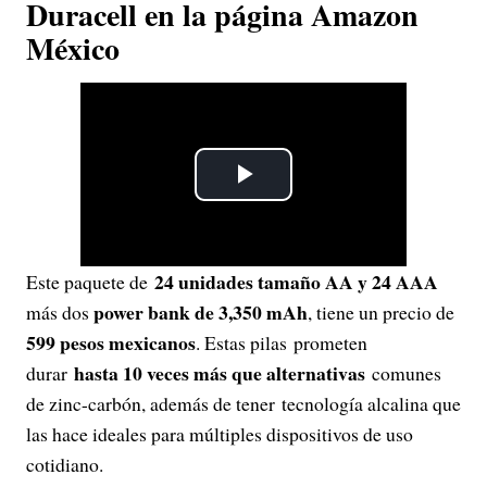
Duracell en la página Amazon
México
P
l
24 unidades tamaño AA y 24 AAA
Este paquete de
a
power bank de 3,350 mAh
más dos
, tiene un precio de
y
599 pesos mexicanos
. Estas pilas prometen
hasta 10 veces más que alternativas
durar
comunes
V
de zinc-carbón, además de tener tecnología alcalina que
las hace ideales para múltiples dispositivos de uso
i
cotidiano.