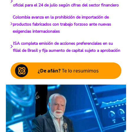
oficial para el 24 de julio según cifras del sector financiero
Colombia avanza en la prohibición de importación de
productos fabricados con trabajo forzoso ante nuevas
exigencias internacionales
ISA completa emisión de acciones preferenciales en su
filial de Brasil y fija aumento de capital sujeto a aprobación
¿De afán?
Te lo resumimos