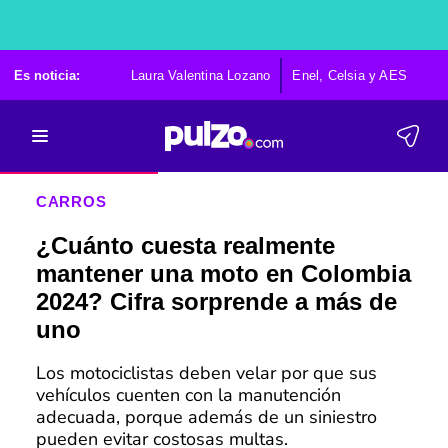
Es noticia:
Laura Valentina Lozano
Enel, Celsia y AES
Po
CARROS
¿Cuánto cuesta realmente
mantener una moto en Colombia
2024? Cifra sorprende a más de
uno
Los motociclistas deben velar por que sus
vehículos cuenten con la manutención
adecuada, porque además de un siniestro
pueden evitar costosas multas.