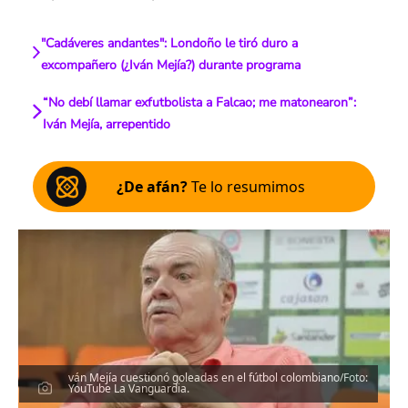
"Cadáveres andantes": Londoño le tiró duro a
excompañero (¿Iván Mejía?) durante programa
“No debí llamar exfutbolista a Falcao; me matonearon”:
Iván Mejía, arrepentido
¿De afán?
Te lo resumimos
ván Mejía cuestionó goleadas en el fútbol colombiano/Foto:
YouTube La Vanguardia.