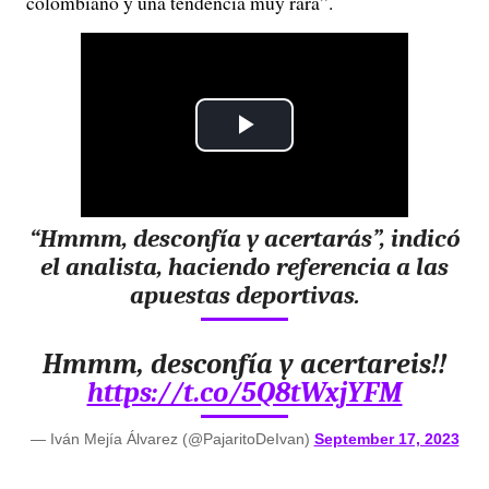
colombiano y una tendencia muy rara”.
P
l
“Hmmm, desconfía y acertarás”, indicó
a
el analista, haciendo referencia a las
y
apuestas deportivas.
V
Hmmm, desconfía y acertareis!!
https://t.co/5Q8tWxjYFM
i
d
— Iván Mejía Álvarez (@PajaritoDeIvan)
September 17, 2023