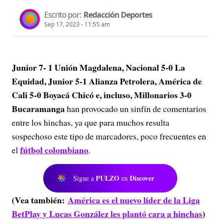
Escrito por:
Redacción Deportes
Sep 17, 2023 - 11:55 am
Junior 7- 1 Unión Magdalena, Nacional 5-0 La
Equidad, Junior 5-1 Alianza Petrolera, América de
Cali 5-0 Boyacá Chicó e, incluso, Millonarios 3-0
Bucaramanga
han provocado un sinfín de comentarios
entre los hinchas, ya que para muchos resulta
sospechoso este tipo de marcadores, poco frecuentes en
fútbol colombiano
el
.
PULZO
Discover
Sigue a
en
(Vea también:
América es el nuevo líder de la Liga
BetPlay y Lucas González les plantó cara a hinchas
)