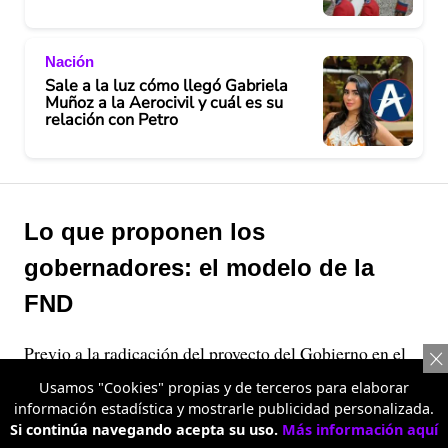
Nación
Sale a la luz cómo llegó Gabriela
Muñoz a la Aerocivil y cuál es su
relación con Petro
Lo que proponen los
gobernadores: el modelo de la
FND
Previo a la radicación del proyecto del Gobierno en el
Federación Nacional de Departamentos
Congreso, la
Usamos "Cookies" propias y de terceros para elaborar
(FND)
presentó su propia propuesta para la Ley de
información estadística y mostrarle publicidad personalizada.
Si continúa navegando acepta su uso.
Más información aquí
Competencias, la cual fue entregada al entonces