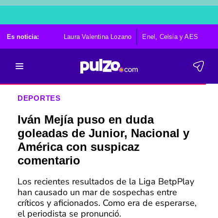
Es noticia:
Laura Valentina Lozano
Enel, Celsia y AES
Po
DEPORTES
Iván Mejía puso en duda
goleadas de Junior, Nacional y
América con suspicaz
comentario
Los recientes resultados de la Liga BetpPlay
han causado un mar de sospechas entre
críticos y aficionados. Como era de esperarse,
el periodista se pronunció.