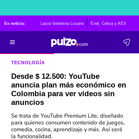
Es noticia:
Laura Valentina Lozano
Enel, Celsia y AES
Po
TECNOLOGÍA
Desde $ 12.500: YouTube
anuncia plan más económico en
Colombia para ver videos sin
anuncios
Se trata de YouTube Premium Lite, diseñado
para quienes consumen contenido de juegos,
comedia, cocina, aprendizaje y más. Así será
la funcionalidad.