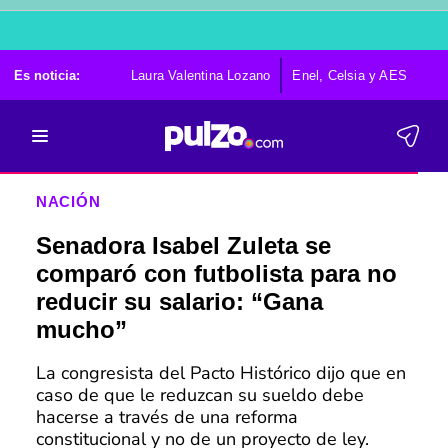
Es noticia:
Laura Valentina Lozano
Enel, Celsia y AES
Po
NACIÓN
Senadora Isabel Zuleta se
comparó con futbolista para no
reducir su salario: “Gana
mucho”
La congresista del Pacto Histórico dijo que en
caso de que le reduzcan su sueldo debe
hacerse a través de una reforma
constitucional y no de un proyecto de ley.