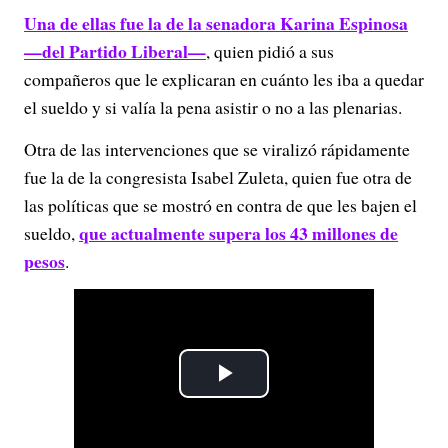
Una de ellas fue la de la senadora Karina Espinosa
—del Partido Liberal—
, quien pidió a sus
compañeros que le explicaran en cuánto les iba a quedar
el sueldo y si valía la pena asistir o no a las plenarias.
Otra de las intervenciones que se viralizó rápidamente
fue la de la congresista Isabel Zuleta, quien fue otra de
las políticas que se mostró en contra de que les bajen el
que actualmente supera los 43 millones de
sueldo,
pesos
.
P
l