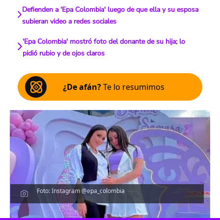
Defienden a 'Epa Colombia' luego de que ella y su esposa
subieran video a redes sociales
'Epa Colombia' mostró foto del donante de su hija; lo
pidió rubio y de ojos claros
¿De afán?
Te lo resumimos
Foto: Instagram @epa_colombia
Escucha el artículo