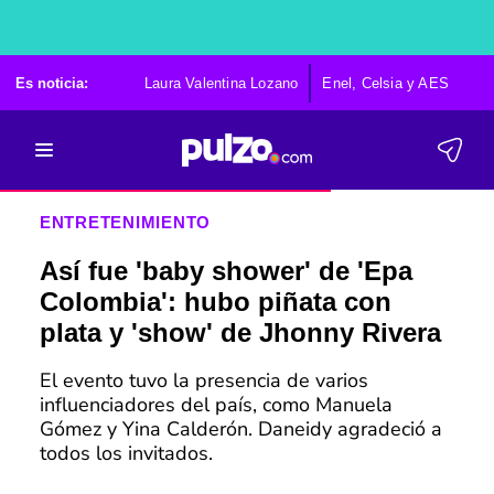
Es noticia:
Laura Valentina Lozano
Enel, Celsia y AES
Po
ENTRETENIMIENTO
Así fue 'baby shower' de 'Epa
Colombia': hubo piñata con
plata y 'show' de Jhonny Rivera
El evento tuvo la presencia de varios
influenciadores del país, como Manuela
Gómez y Yina Calderón. Daneidy agradeció a
todos los invitados.