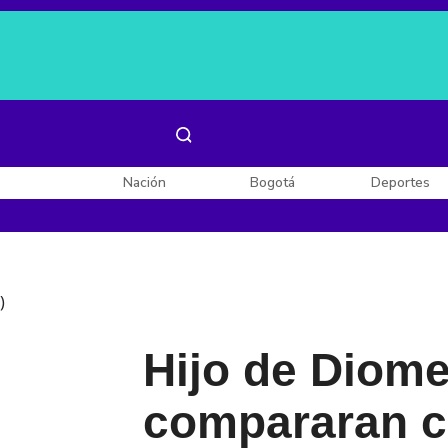
Es noticia:
Laura Valentina Lozano
Enel, Celsia y AES
Nación
Bogotá
Deportes
)
Hijo de Diome
compararan c