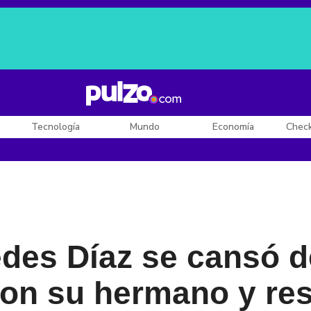
Posesión de De la Espriella
Diego Rueda
Dólar en Colombia
Tecnología
Mundo
Economía
Chec
des Díaz se cansó d
on su hermano y re