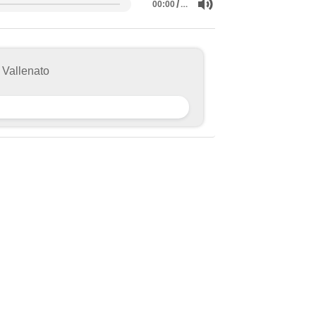
/
…
00:00
 Vallenato