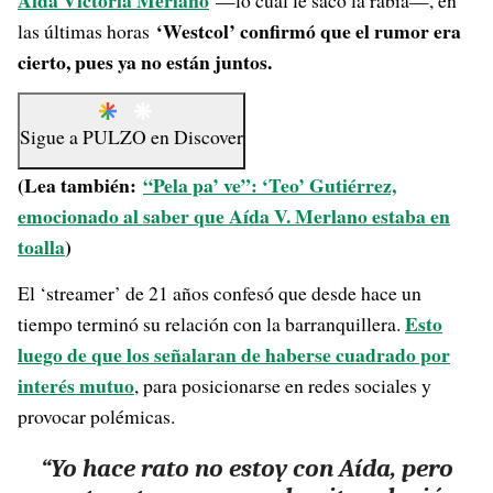
Aída Victoria Merlano
—lo cual le sacó la rabia—, en
‘Westcol’ confirmó que el rumor era
las últimas horas
cierto, pues ya no están juntos.
Sigue a
PULZO
en
Discover
(Lea también:
“Pela pa’ ve”: ‘Teo’ Gutiérrez,
emocionado al saber que Aída V. Merlano estaba en
toalla
)
El ‘streamer’ de 21 años confesó que desde hace un
Esto
tiempo terminó su relación con la barranquillera.
luego de que los señalaran de haberse cuadrado por
interés mutuo
, para posicionarse en redes sociales y
provocar polémicas.
“Yo hace rato no estoy con Aída, pero