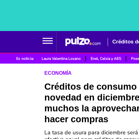
Es noticia:
Laura Valentina Lozano
Enel, Celsia y AES
Pose
ECONOMÍA
Créditos de consumo
novedad en diciembre
muchos la aprovechar
hacer compras
La tasa de usura para diciembre ser