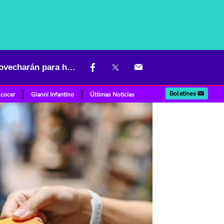
Créditos de consumo verán novedad en diciembre y muchos la aprovecharán para hacer compras
Boletines
lcocer
Gianni Infantino
Últimas Noticias