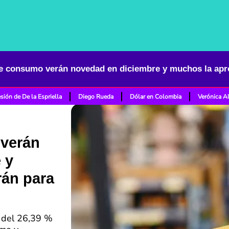
sión de De la Espriella
Diego Rueda
Dólar en Colombia
Verónica A
 verán
 y
án para
á del 26,39 %