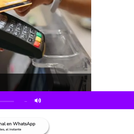
…
anal en WhatsApp
es, al instante