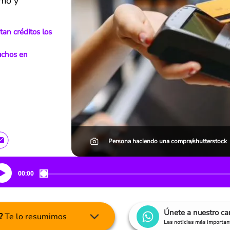
umo y
an créditos los
uchos en
Persona haciendo una compra/shutterstock
00:00
Únete a nuestro c
?
Te lo resumimos
Las noticias más important