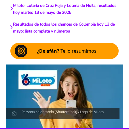
Miloto, Lotería de Cruz Roja y Lotería de Huila, resultados
hoy martes 13 de mayo de 2025
Resultados de todos los chances de Colombia hoy 13 de
mayo: lista completa y números
¿De afán?
Te lo resumimos
Persona celebrando (Shutterstock) / Logo de Miloto
Escucha el artículo