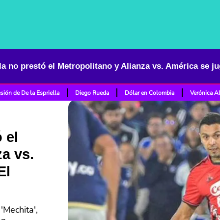
la no prestó el Metropolitano y Alianza vs. América se j
sión de De la Espriella
Diego Rueda
Dólar en Colombia
Verónica A
 el
a vs.
El
'Mechita',