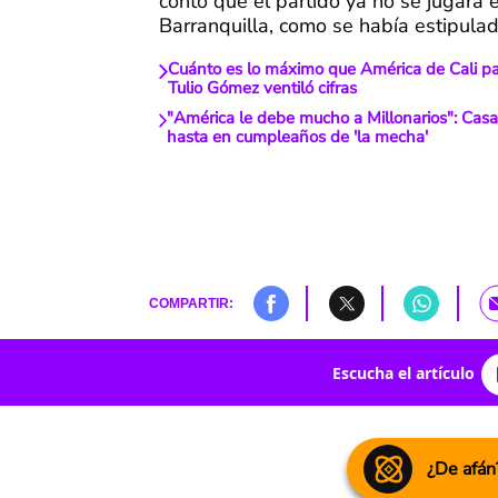
contó que el partido ya no se jugará 
Barranquilla, como se había estipulad
Cuánto es lo máximo que América de Cali pa
Tulio Gómez ventiló cifras
"América le debe mucho a Millonarios": Casal
hasta en cumpleaños de 'la mecha'
COMPARTIR:
Escucha el artículo
¿De afán