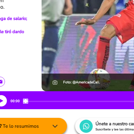
en
o.
ga de salario;
e tiró dardo
Foto: @AmericadeCali.
00:00
Únete a nuestro c
?
Te lo resumimos
Suscríbete y lee las últim