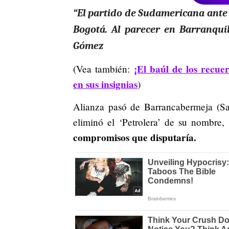
“El partido de Sudamericana ante 
Bogotá. Al parecer en Barranquill
Gómez
¡El baúl de los recuer
(Vea también:
en sus insignias
)
Alianza pasó de Barrancabermeja (San
eliminó el ‘Petrolera’ de su nombre,
compromisos que disputaría.