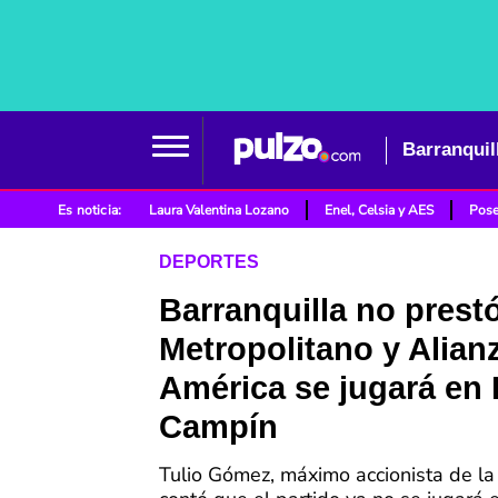
Barranquil
Es noticia:
Laura Valentina Lozano
Enel, Celsia y AES
Pose
DEPORTES
Barranquilla no prestó
Metropolitano y Alianz
América se jugará en 
Campín
Tulio Gómez, máximo accionista de la 