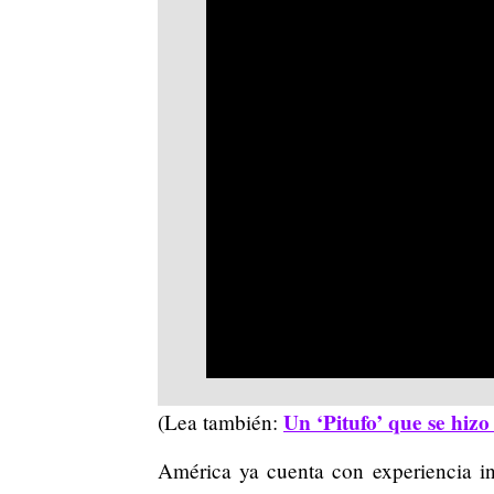
Un ‘Pitufo’ que se hiz
(Lea también:
América ya cuenta con experiencia in