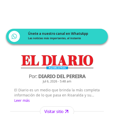
Únete a nuestro canal en WhatsApp
Las noticias más importantes, al instante
Por:
DIARIO DEL PEREIRA
Jul 6, 2026 - 5:48 am
El Diario es un medio que brinda la más completa
información de lo que pasa en Risaralda y su
capital Pereira, así como en Colombia y el mundo.
Leer más
Visitar sitio