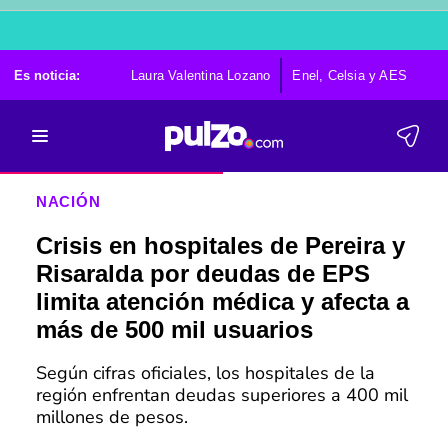
Es noticia:
Laura Valentina Lozano
Enel, Celsia y AES
Po
NACIÓN
Crisis en hospitales de Pereira y
Risaralda por deudas de EPS
limita atención médica y afecta a
más de 500 mil usuarios
Según cifras oficiales, los hospitales de la
región enfrentan deudas superiores a 400 mil
millones de pesos.