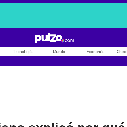
Posesión de De la Espriella
Diego Rueda
Dólar en Colombia
Tecnología
Mundo
Economía
Chec