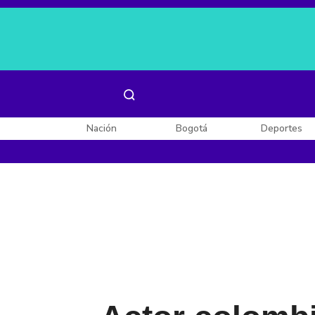
Es noticia:
Laura Valentina Lozano
Enel, Celsia y AES
Nación
Bogotá
Deportes