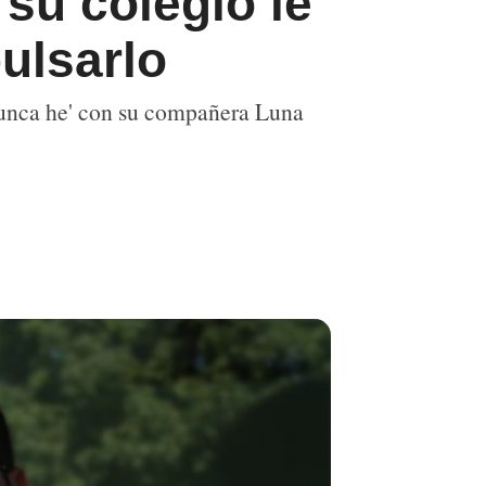
su colegio le
ulsarlo
 nunca he' con su compañera Luna