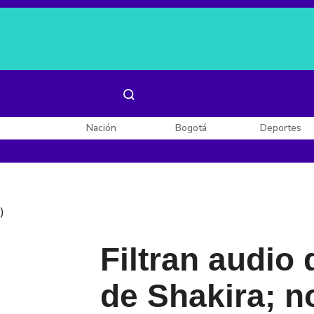
Es noticia:
Laura Valentina Lozano
Enel, Celsia y AES
Nación
Bogotá
Deportes
)
Filtran audio 
de Shakira; 