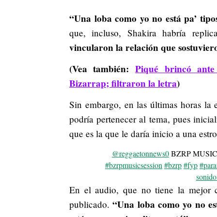
“Una loba como yo no está pa’ tipo
que, incluso, Shakira habría repl
vincularon la relación que sostuvier
(Vea también:
Piqué brincó ante
Bizarrap; filtraron la letra
)
Sin embargo, en las últimas horas la 
podría pertenecer al tema, pues inici
que es la que le daría inicio a una est
@reggaetonnews0
BZRP MUSIC
#bzrpmusicsession
#bzrp
#fyp
#para
sonido
En el audio, que no tiene la mejor c
“Una loba como yo no est
publicado.