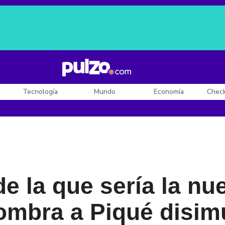
Posesión de De la Espriella
Diego Rueda
Dólar en Colombia
Tecnología
Mundo
Economía
Chec
de la que sería la n
nombra a Piqué disi