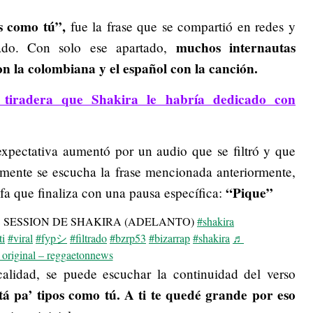
s como tú”,
fue la frase que se compartió en redes y
muchos internautas
icado. Con solo ese apartado,
on la colombiana y el español con la canción.
 tiradera que Shakira le habría dedicado con
expectativa aumentó por un audio que se filtró y que
almente se escucha la frase mencionada anteriormente,
“Pique”
rofa que finaliza con una pausa específica:
 SESSION DE SHAKIRA (ADELANTO)
#shakira
ti
#viral
#fypシ
#filtrado
#bzrp53
#bizarrap
#shakira
♬
 original – reggaetonnews
alidad, se puede escuchar la continuidad del verso
á pa’ tipos como tú. A ti te quedé grande por eso