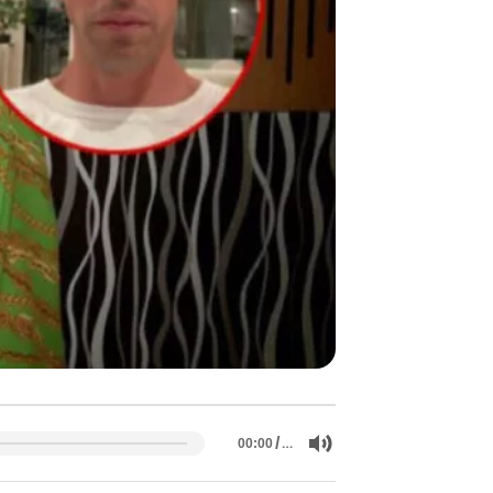
/
…
00:00