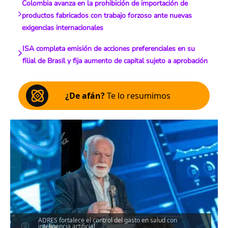
Colombia avanza en la prohibición de importación de
productos fabricados con trabajo forzoso ante nuevas
exigencias internacionales
ISA completa emisión de acciones preferenciales en su
filial de Brasil y fija aumento de capital sujeto a aprobación
¿De afán?
Te lo resumimos
ADRES fortalece el control del gasto en salud con
inteligencia artificial