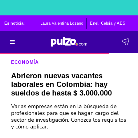
Es noticia:
Laura Valentina Lozano
Enel, Celsia y AES
Po
ECONOMÍA
Abrieron nuevas vacantes
laborales en Colombia: hay
sueldos de hasta $ 3.000.000
Varias empresas están en la búsqueda de
profesionales para que se hagan cargo del
sector de investigación. Conozca los requisitos
y cómo aplicar.