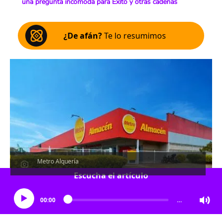
una pregunta incómoda para Éxito y otras cadenas
¿De afán?
Te lo resumimos
Metro Alquería
Escucha el artículo
00:00
…