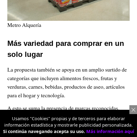
Metro Alquería
Más variedad para comprar en un
solo lugar
La propuesta también se apoya en un amplio surtido de
categorías que incluyen alimentos frescos, frutas y
verduras, carnes, bebidas, productos de aseo, artículos
para el hogar y tecnología.
A esto se suma la presencia de marcas reconocidas,
junto con Máxima, la marca propia de Metro Almacén,
Usamos "Cookies" propias y de terceros para elaborar
desarrollada para ofrecer una alternativa de calidad a
información estadística y mostrarle publicidad personalizada.
Si continúa navegando acepta su uso.
Más información aquí
precios competitivos.