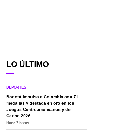
LO ÚLTIMO
DEPORTES
Experto en leer labios
Leicy Santos, figurón en
Bogotá impulsa a Colombia con 71
descubrió qué le dijo
España por gol y
medallas y destaca en oro en los
Rubiales a Hermoso
dedicatoria a Jenni
Juegos Centroamericanos y del
antes de darle el beso
Hermoso; fue un bonito
Caribe 2026
gesto
Hace 7 horas