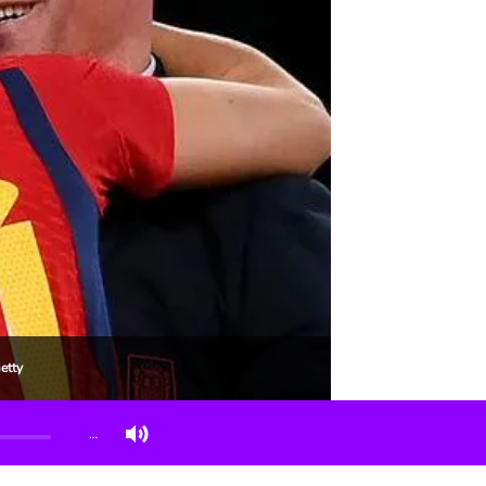
etty
…