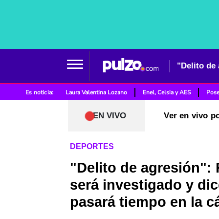
"Delito de
Es noticia:
Laura Valentina Lozano
Enel, Celsia y AES
Pose
EN VIVO
Ver en vivo p
DEPORTES
"Delito de agresión":
será investigado y dic
pasará tiempo en la c