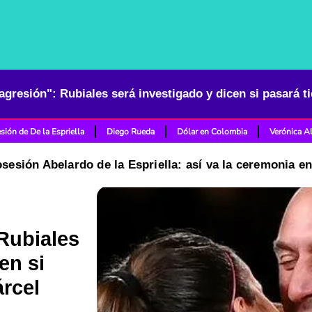
 agresión": Rubiales será investigado y dicen si pasará t
sión de De la Espriella
Diego Rueda
Dólar en Colombia
Verónica A
osesión Abelardo de la Espriella: así va la ceremonia e
 Rubiales
en si
árcel