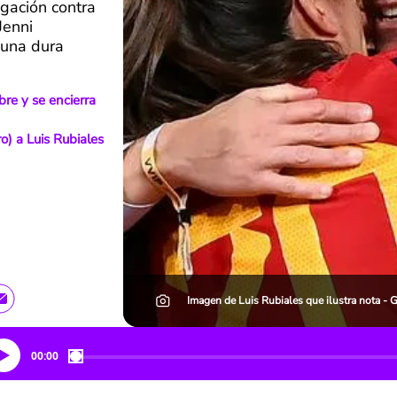
igación contra
Jenni
 una dura
re y se encierra
o) a Luis Rubiales
Imagen de Luis Rubiales que ilustra nota - G
00:00