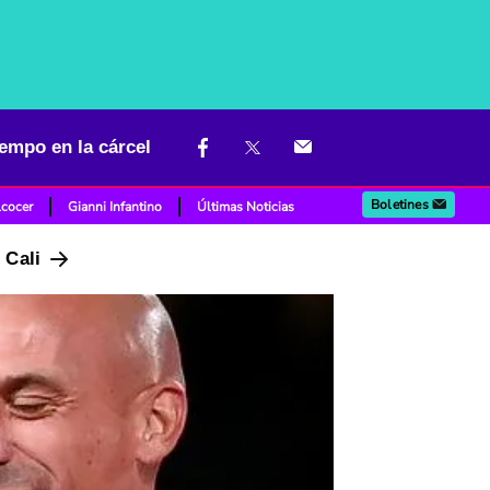
iempo en la cárcel
Boletines
lcocer
Gianni Infantino
Últimas Noticias
n Cali